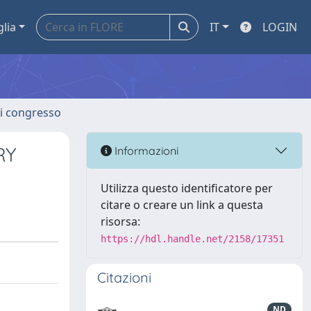
glia
IT
LOGIN
 di congresso
RY
Informazioni
Utilizza questo identificatore per
citare o creare un link a questa
risorsa:
https://hdl.handle.net/2158/17351
Citazioni
ND