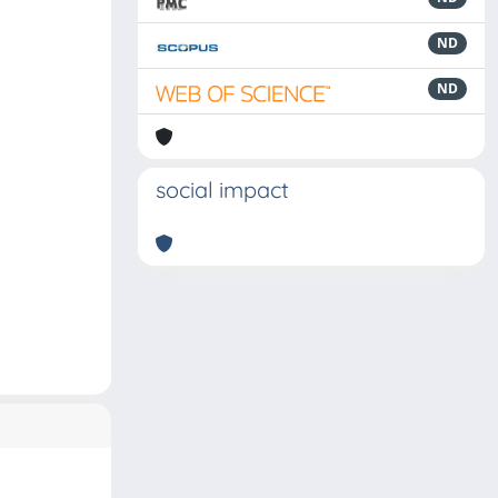
ND
ND
social impact