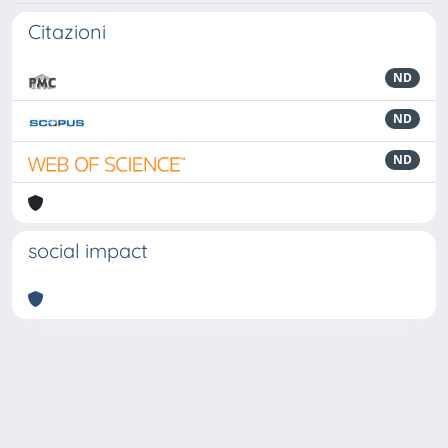
Citazioni
ND
ND
ND
social impact
Powered by
IRIS
-
about IRIS
-
Utilizzo dei cookie
-
Privacy
Copyright © 2026