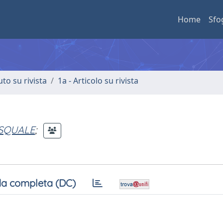
Home
Sfo
uto su rivista
1a - Articolo su rivista
ASQUALE
;
a completa (DC)