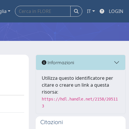
glia
IT
LOGIN
Informazioni
Utilizza questo identificatore per
citare o creare un link a questa
risorsa:
https://hdl.handle.net/2158/20511
3
Citazioni