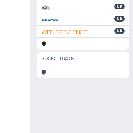
ND
ND
ND
social impact