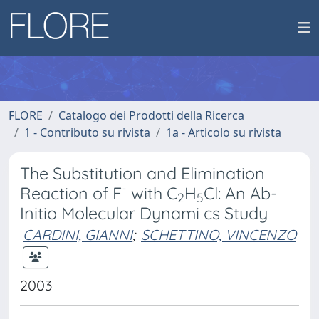
FLORE
Catalogo dei Prodotti della Ricerca
1 - Contributo su rivista
1a - Articolo su rivista
The Substitution and Elimination
-
Reaction of F
with C
H
Cl: An Ab-
2
5
Initio Molecular Dynami cs Study
CARDINI, GIANNI
;
SCHETTINO, VINCENZO
2003