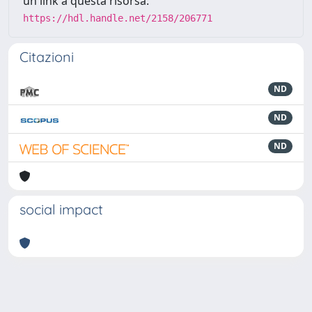
un link a questa risorsa:
https://hdl.handle.net/2158/206771
Citazioni
ND
ND
ND
social impact