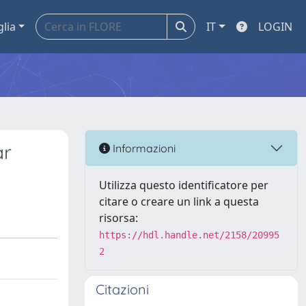
glia
IT
LOGIN
ar
Informazioni
Utilizza questo identificatore per
citare o creare un link a questa
risorsa:
https://hdl.handle.net/2158/20995
2
Citazioni