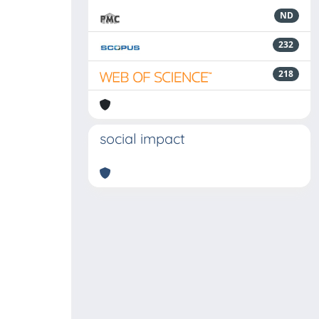
ND
232
218
social impact