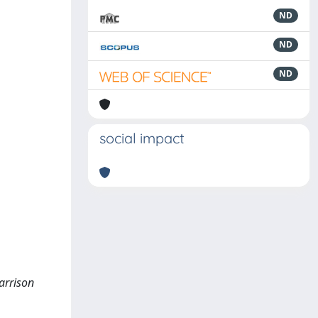
ND
ND
ND
social impact
Harrison