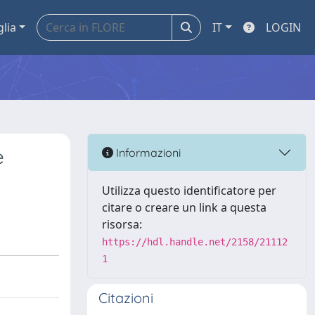
glia
IT
LOGIN
e
Informazioni
Utilizza questo identificatore per
citare o creare un link a questa
risorsa:
https://hdl.handle.net/2158/21112
1
Citazioni