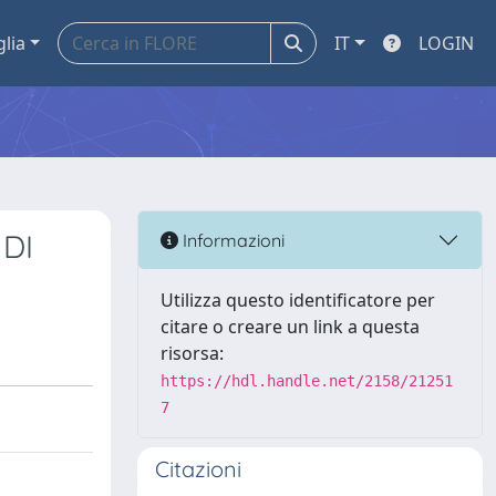
glia
IT
LOGIN
 DI
Informazioni
Utilizza questo identificatore per
citare o creare un link a questa
risorsa:
https://hdl.handle.net/2158/21251
7
Citazioni