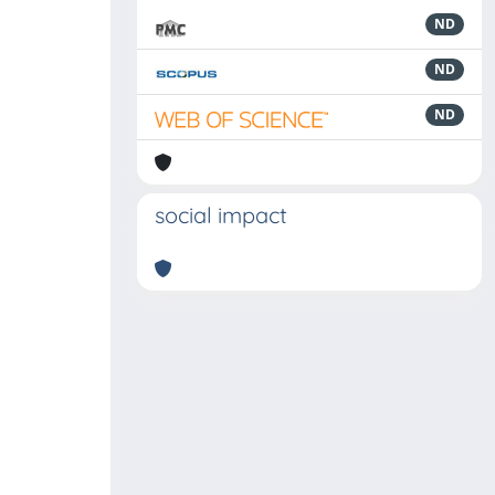
ND
ND
ND
social impact