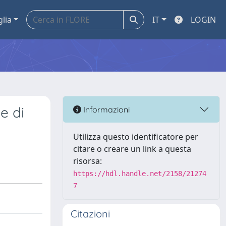
glia
IT
LOGIN
e di
Informazioni
Utilizza questo identificatore per
citare o creare un link a questa
risorsa:
https://hdl.handle.net/2158/21274
7
Citazioni