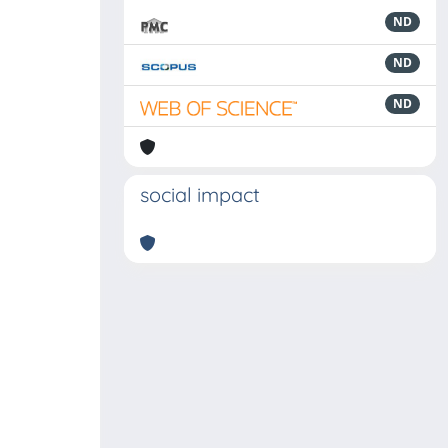
ND
ND
ND
social impact