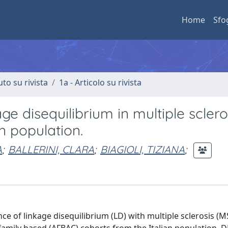
Home
Sfo
uto su rivista
1a - Articolo su rivista
e disequilibrium in multiple sclero
n population.
A
;
BALLERINI, CLARA
;
BIAGIOLI, TIZIANA
;
 of linkage disequilibrium (LD) with multiple sclerosis (M