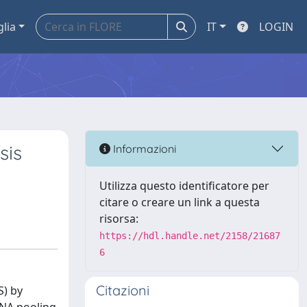
glia
IT
LOGIN
sis
Informazioni
Utilizza questo identificatore per
citare o creare un link a questa
risorsa:
https://hdl.handle.net/2158/21687
6
Citazioni
S) by