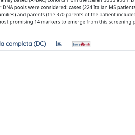
 family based (AFBAC) cohorts from the Italian population. 
r DNA pools were considered: cases (224 Italian MS patients
families) and parents (the 370 parents of the patient include
he most promising 14 markers to emerge from this screening 
a completa (DC)