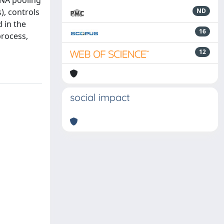
DNA pooling
), controls
ND
d in the
16
process,
12
social impact