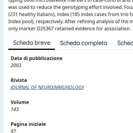
typing 6000 microsatellite markers in case-control and
was used to reduce the genotyping effort involved. Fou
(231 healthy Italians), index (185 index cases from trio 
Index pool), respectively. After refining analysis of t
only marker D2S367 retained evidence for association.
Scheda breve
Scheda completa
Sched
Data di pubblicazione
2003
Rivista
JOURNAL OF NEUROIMMUNOLOGY
Volume
143
Pagina iniziale
97