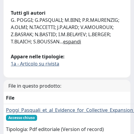
Tutti gli autori
G. POGGI; G.PASQUALI; M.BINI; P.R.MAURENZIG;
A.OLMI; N.TACCETTI; J.P.ALARD; V.AMOUROUX;
Z.BASRAK; N.BASTID; I.M.BELAYEV; L.BERGER;
T.BLAICH; S.BOUSSAN
...
espandi
Appare nelle tipologie:
1a - Articolo su rivista
File in questo prodotto:
File
Poggi_Pasquali_et_al_Evidence_for_Collective_Expansio
Accesso chiuso
Tipologia: Pdf editoriale (Version of record)