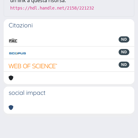
un link a questa risorsa:
https://hdl.handle.net/2158/221232
Citazioni
ND
ND
ND
social impact