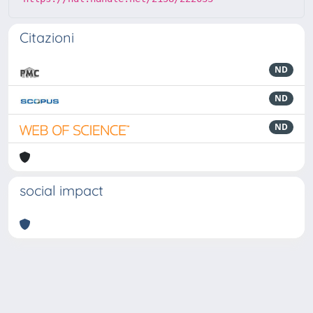
Citazioni
ND
ND
ND
social impact
Powered by
IRIS
-
about IRIS
-