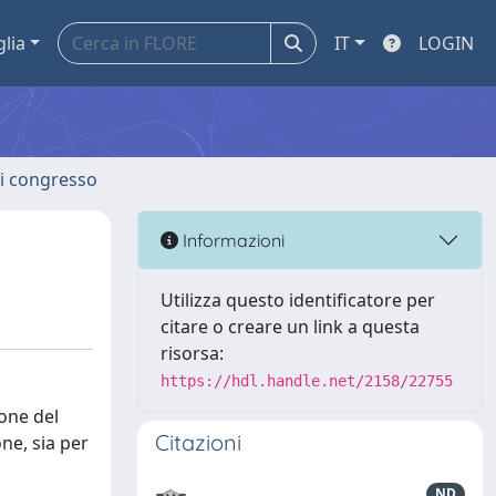
glia
IT
LOGIN
 di congresso
Informazioni
Utilizza questo identificatore per
citare o creare un link a questa
risorsa:
https://hdl.handle.net/2158/22755
ione del
Citazioni
one, sia per
ND