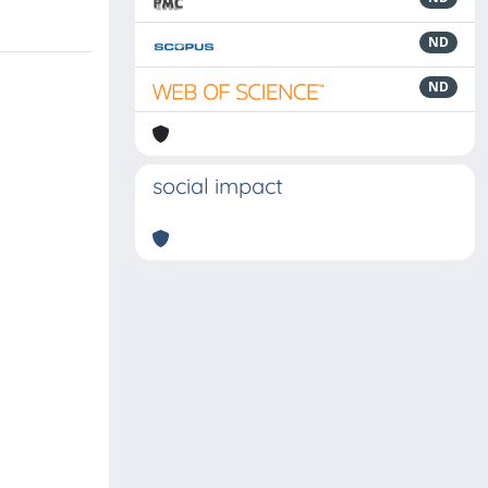
ND
ND
social impact