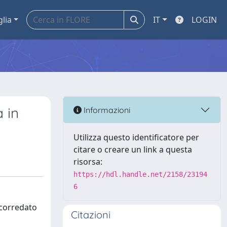
glia
IT
LOGIN
 in
Informazioni
Utilizza questo identificatore per
citare o creare un link a questa
risorsa:
https://hdl.handle.net/2158/23194
6
 corredato
Citazioni