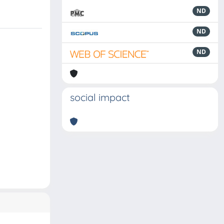
ND
ND
ND
social impact