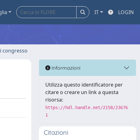
glia
IT
LOGIN
 di congresso
Informazioni
Utilizza questo identificatore per
citare o creare un link a questa
risorsa:
https://hdl.handle.net/2158/23676
1
Citazioni