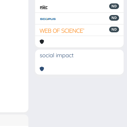
ND
ND
ND
social impact