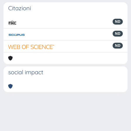
Citazioni
ND
ND
ND
social impact
Powered by
IRIS
-
about IRIS
-
Utilizzo dei cookie
-
Privacy
Copyright © 2026