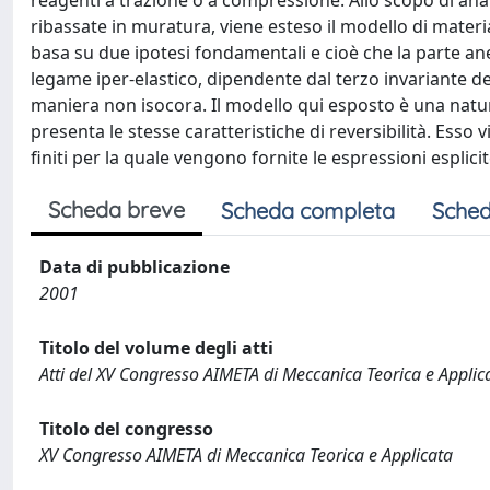
reagenti a trazione o a compressione. Allo scopo di anal
ribassate in muratura, viene esteso il modello di materia
basa su due ipotesi fondamentali e cioè che la parte an
legame iper-elastico, dipendente dal terzo invariante d
maniera non isocora. Il modello qui esposto è una natu
presenta le stesse caratteristiche di reversibilità. Ess
finiti per la quale vengono fornite le espressioni esplici
Scheda breve
Scheda completa
Sched
Data di pubblicazione
2001
Titolo del volume degli atti
Atti del XV Congresso AIMETA di Meccanica Teorica e Applic
Titolo del congresso
XV Congresso AIMETA di Meccanica Teorica e Applicata