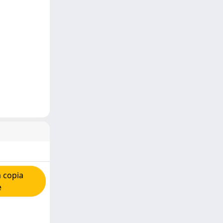
 copia
e