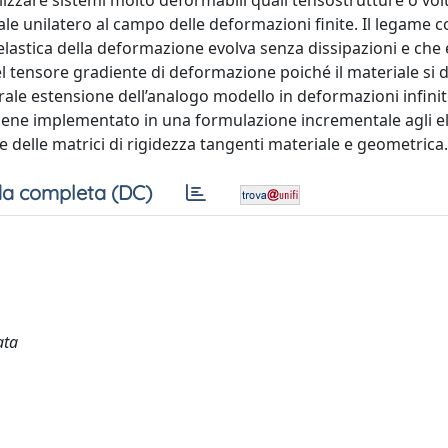
izzare sistemi molto deformabili quali tensostrutture o volte
le unilatero al campo delle deformazioni finite. Il legame co
elastica della deformazione evolva senza dissipazioni e che 
el tensore gradiente di deformazione poiché il materiale si 
rale estensione dell’analogo modello in deformazioni infini
o viene implementato in una formulazione incrementale agli 
te delle matrici di rigidezza tangenti materiale e geometrica.
a completa (DC)
ata