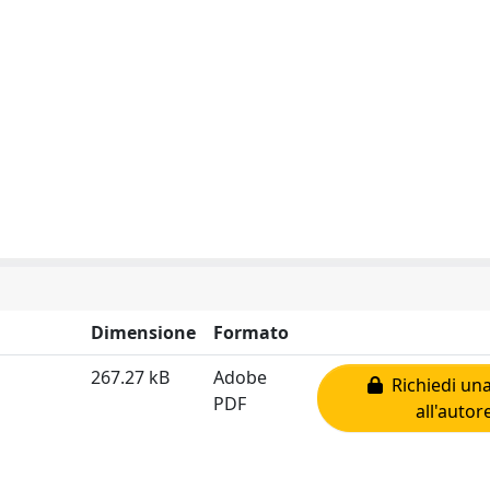
Dimensione
Formato
267.27 kB
Adobe
Richiedi una
PDF
all'autor