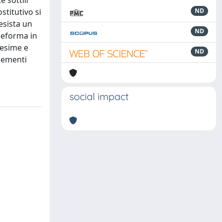
 sottili
stitutivo si
ND
esista un
ND
deforma in
tesime e
ND
elementi
social impact