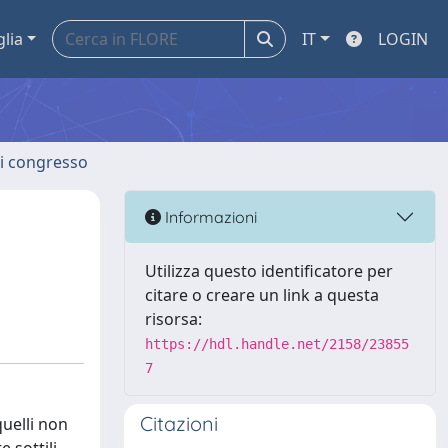
glia
IT
LOGIN
 di congresso
Informazioni
Utilizza questo identificatore per
citare o creare un link a questa
risorsa:
https://hdl.handle.net/2158/23855
7
Citazioni
quelli non