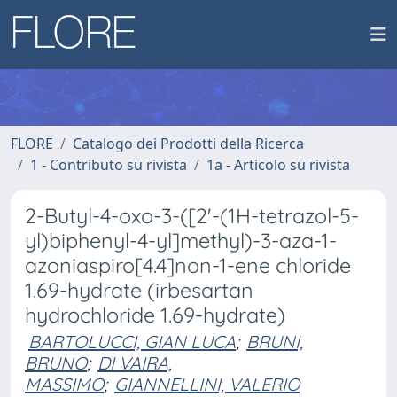
FLORE
Catalogo dei Prodotti della Ricerca
1 - Contributo su rivista
1a - Articolo su rivista
2-Butyl-4-oxo-3-([2'-(1H-tetrazol-5-
yl)biphenyl-4-yl]methyl)-3-aza-1-
azoniaspiro[4.4]non-1-ene chloride
1.69-hydrate (irbesartan
hydrochloride 1.69-hydrate)
BARTOLUCCI, GIAN LUCA
;
BRUNI,
BRUNO
;
DI VAIRA,
MASSIMO
;
GIANNELLINI, VALERIO