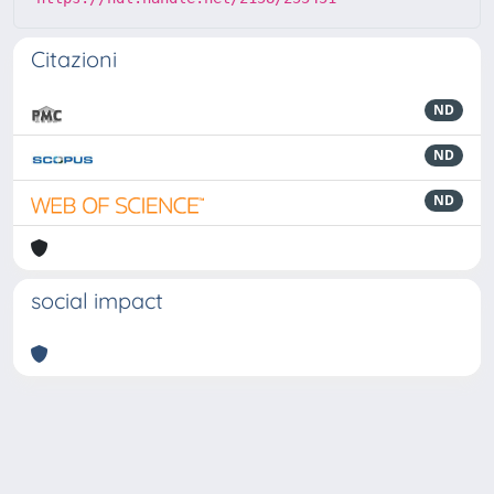
Citazioni
ND
ND
ND
social impact
Powered by
IRIS
-
about IRIS
-