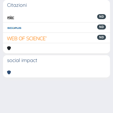
Citazioni
ND
ND
ND
social impact
Powered by
IRIS
-
about IRIS
-
Utilizzo dei cookie
-
Privacy
Copyright © 2026