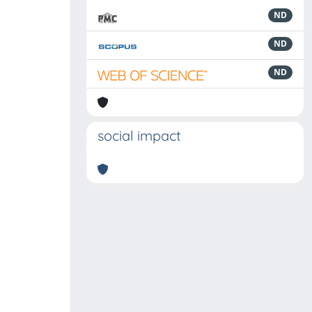
ND
ND
ND
social impact