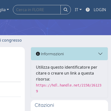
glia
IT
LOGIN
 di congresso
Informazioni
Utilizza questo identificatore per
citare o creare un link a questa
risorsa:
https://hdl.handle.net/2158/26123
9
Citazioni