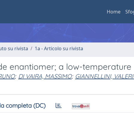
Home
Sfo
uto su rivista
1a - Articolo su rivista
ide enantiomer; a low-temperature
BRUNO
;
DI VAIRA, MASSIMO
;
GIANNELLINI, VALER
a completa (DC)