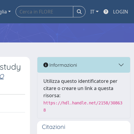
glia
IT
LOGIN
 study
Informazioni
IO
Utilizza questo identificatore per
citare o creare un link a questa
risorsa:
https://hdl.handle.net/2158/30863
8
Citazioni