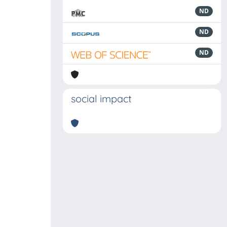
ND
ND
ND
social impact