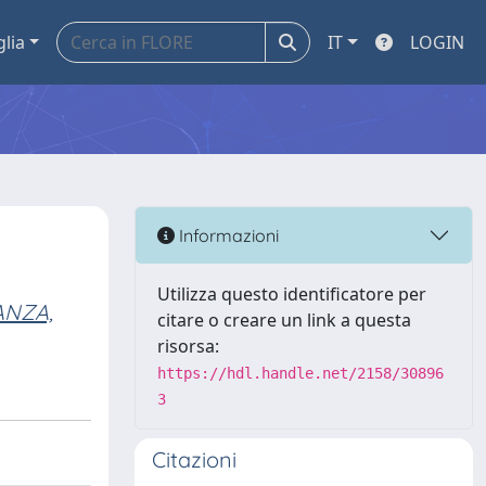
glia
IT
LOGIN
Informazioni
Utilizza questo identificatore per
ANZA,
citare o creare un link a questa
risorsa:
https://hdl.handle.net/2158/30896
3
Citazioni