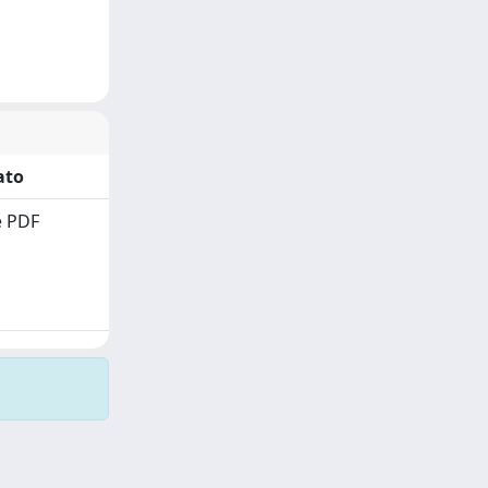
ato
 PDF