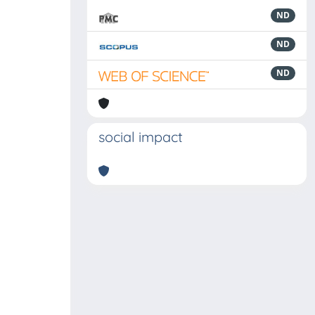
ND
ND
ND
social impact