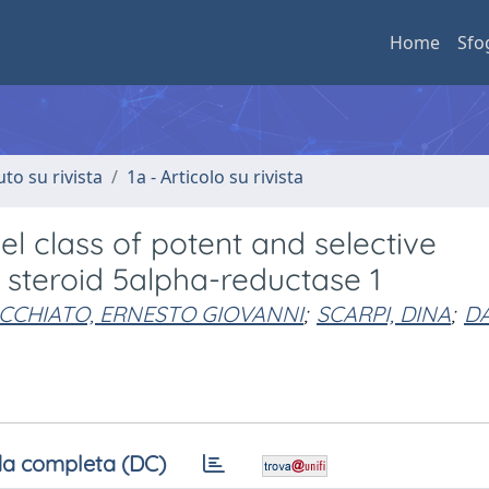
Home
Sfo
uto su rivista
1a - Articolo su rivista
el class of potent and selective
 steroid 5alpha-reductase 1
CCHIATO, ERNESTO GIOVANNI
;
SCARPI, DINA
;
D
a completa (DC)