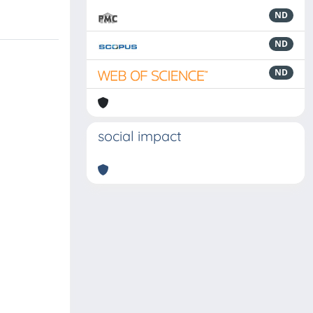
ND
ND
ND
social impact