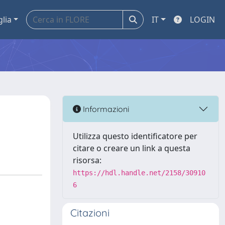
glia
IT
LOGIN
Informazioni
Utilizza questo identificatore per
citare o creare un link a questa
risorsa:
https://hdl.handle.net/2158/30910
6
Citazioni