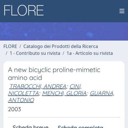
FLORE
Catalogo dei Prodotti della Ricerca
1 - Contributo su rivista
1a - Articolo su rivista
A new bicyclic proline-mimetic
amino acid
TRABOCCHI, ANDREA
;
CINI,
NICOLETTA
;
MENCHI, GLORIA
;
GUARNA,
ANTONIO
2003
Scheda breve
Scheda completa