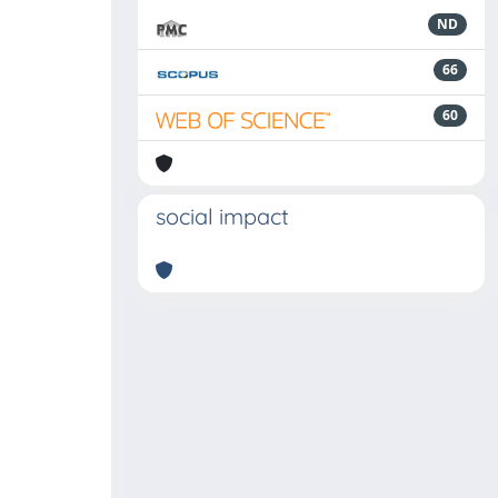
ND
66
60
social impact