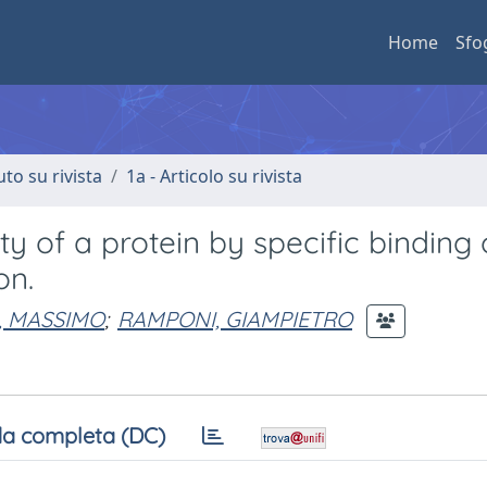
Home
Sfo
uto su rivista
1a - Articolo su rivista
y of a protein by specific binding 
on.
, MASSIMO
;
RAMPONI, GIAMPIETRO
a completa (DC)