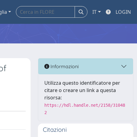
glia
IT
LOGIN
of
Informazioni
Utilizza questo identificatore per
citare o creare un link a questa
risorsa:
https://hdl.handle.net/2158/31048
2
Citazioni