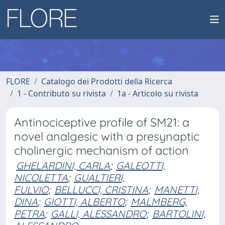
FLORE
Catalogo dei Prodotti della Ricerca
1 - Contributo su rivista
1a - Articolo su rivista
Antinociceptive profile of SM21: a
novel analgesic with a presynaptic
cholinergic mechanism of action
GHELARDINI, CARLA
;
GALEOTTI,
NICOLETTA
;
GUALTIERI,
FULVIO
;
BELLUCCI, CRISTINA
;
MANETTI,
DINA
;
GIOTTI, ALBERTO
;
MALMBERG,
PETRA
;
GALLI, ALESSANDRO
;
BARTOLINI,