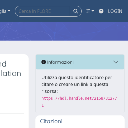
glia
IT
LOGIN
nd
Informazioni
lation
Utilizza questo identificatore per
citare o creare un link a questa
risorsa:
https://hdl.handle.net/2158/31277
1
Citazioni