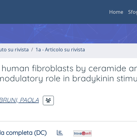
Home
Sfo
uto su rivista
1a - Articolo su rivista
n human fibroblasts by ceramide a
 modulatory role in bradykinin stimu
BRUNI, PAOLA
a completa (DC)