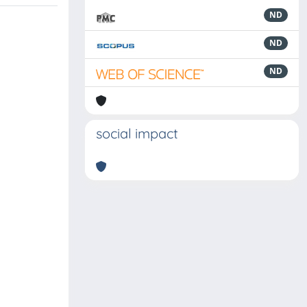
ND
ND
ND
social impact