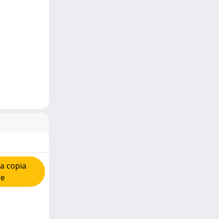
a copia
re