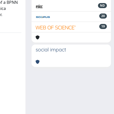
 of a BPNN
ND
nica
r.
20
19
social impact