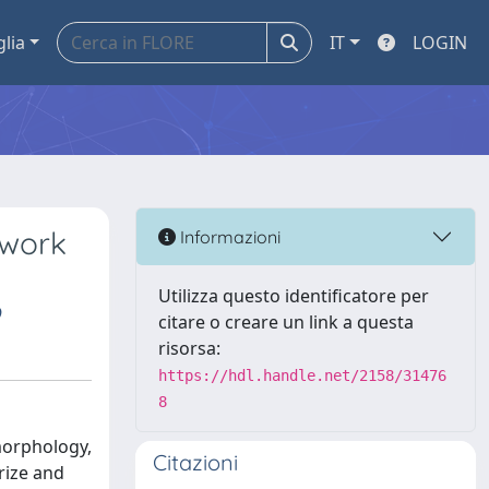
glia
IT
LOGIN
twork
Informazioni
Utilizza questo identificatore per
citare o creare un link a questa
risorsa:
https://hdl.handle.net/2158/31476
8
 morphology,
Citazioni
rize and