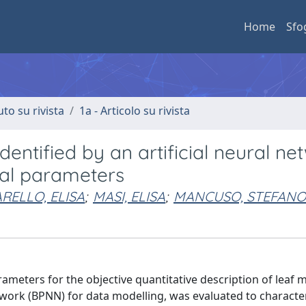
Home
Sfo
uto su rivista
1a - Articolo su rivista
entified by an artificial neural ne
tal parameters
RELLO, ELISA
;
MASI, ELISA
;
MANCUSO, STEFANO
rameters for the objective quantitative description of leaf
ork (BPNN) for data modelling, was evaluated to characte