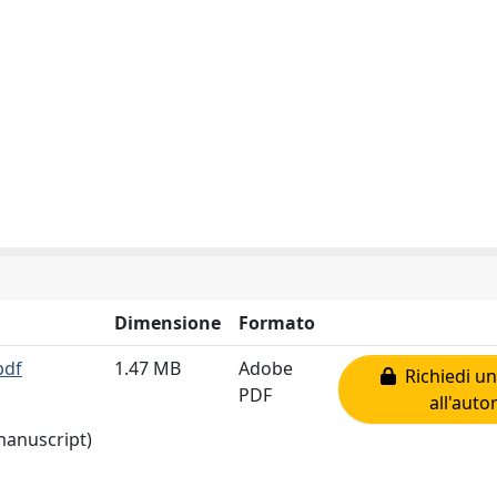
Dimensione
Formato
pdf
1.47 MB
Adobe
Richiedi un
PDF
all'auto
 manuscript)