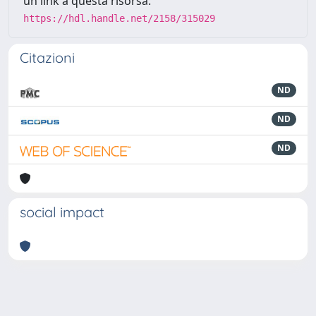
un link a questa risorsa:
https://hdl.handle.net/2158/315029
Citazioni
ND
ND
ND
social impact