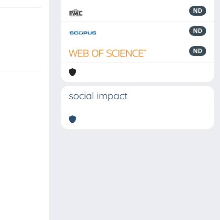
ND
ND
ND
social impact