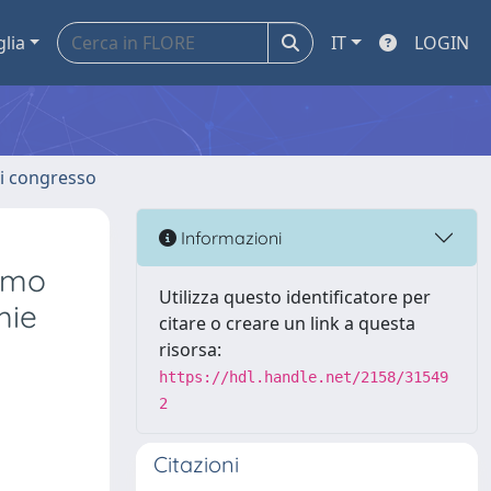
glia
IT
LOGIN
 di congresso
Informazioni
ismo
Utilizza questo identificatore per
mie
citare o creare un link a questa
risorsa:
https://hdl.handle.net/2158/31549
2
Citazioni