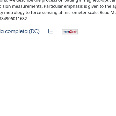
tions. We describe the process of loading a magneto-optical
ision measurements. Particular emphasis is given to the ap
cy metrology to force sensing at micrometer scale. Read M
7984906011682
a completa (DC)