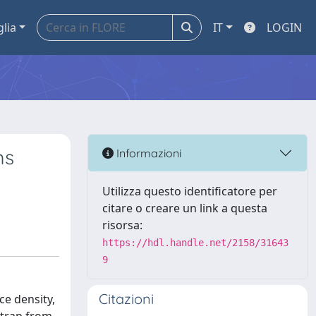
glia
IT
LOGIN
ms
Informazioni
Utilizza questo identificatore per
citare o creare un link a questa
risorsa:
https://hdl.handle.net/2158/31643
9
Citazioni
ce density,