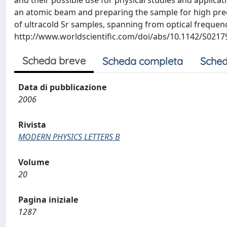
and their possible use for physical studies and applica
an atomic beam and preparing the sample for high prec
of ultracold Sr samples, spanning from optical frequen
http://www.worldscientific.com/doi/abs/10.1142/S021
Scheda breve
Scheda completa
Sched
Data di pubblicazione
2006
Rivista
MODERN PHYSICS LETTERS B
Volume
20
Pagina iniziale
1287