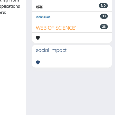
 trap from
plications
ND
ore:
33
28
social impact