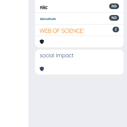
ND
ND
2
social impact