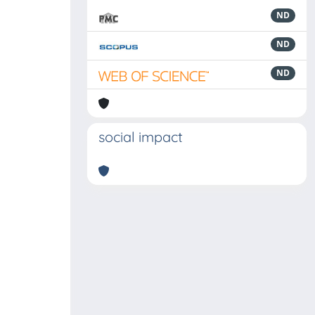
ND
ND
ND
social impact