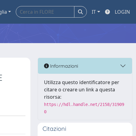
glia
IT
LOGIN
Informazioni
E
Utilizza questo identificatore per
citare o creare un link a questa
risorsa:
https://hdl.handle.net/2158/31909
0
Citazioni