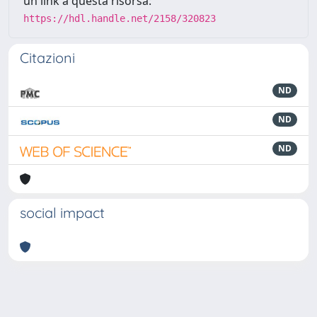
un link a questa risorsa:
https://hdl.handle.net/2158/320823
Citazioni
ND
ND
ND
social impact