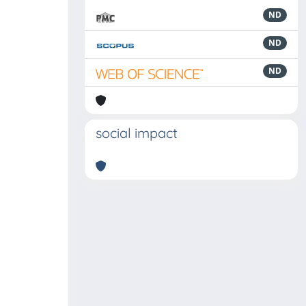
ND
ND
ND
social impact