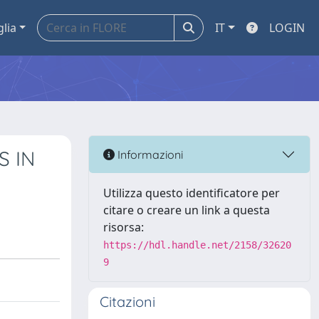
glia
IT
LOGIN
 IN
Informazioni
Utilizza questo identificatore per
citare o creare un link a questa
risorsa:
https://hdl.handle.net/2158/32620
9
Citazioni