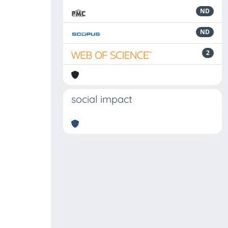
ND
ND
2
social impact