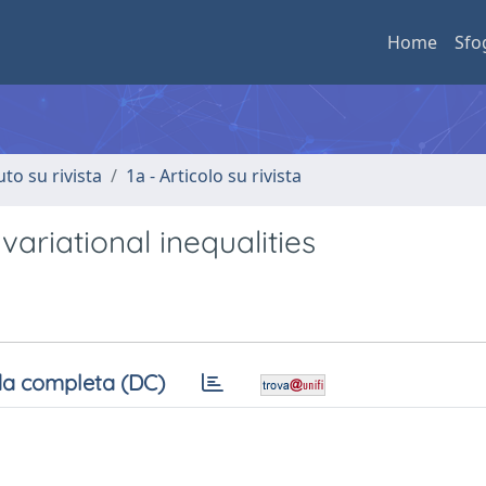
Home
Sfo
uto su rivista
1a - Articolo su rivista
ariational inequalities
a completa (DC)