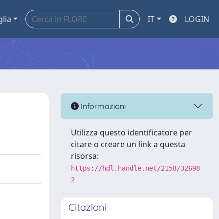
glia
IT
LOGIN
Informazioni
Utilizza questo identificatore per
citare o creare un link a questa
risorsa:
https://hdl.handle.net/2158/32698
2
Citazioni