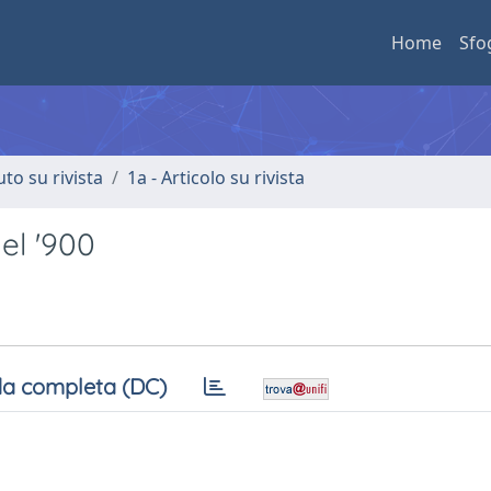
Home
Sfo
uto su rivista
1a - Articolo su rivista
del '900
a completa (DC)