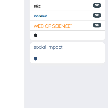
ND
ND
ND
social impact