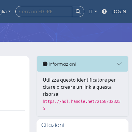
glia
IT
LOGIN
Informazioni
Utilizza questo identificatore per
citare o creare un link a questa
risorsa:
https://hdl.handle.net/2158/32823
5
Citazioni