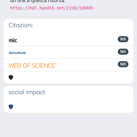
un link a questa risorsa:
https://hdl.handle.net/2158/328485
Citazioni
ND
ND
ND
social impact