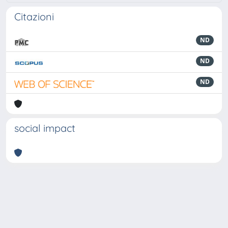
Citazioni
ND
ND
ND
social impact
Powered by
IRIS
-
about IRIS
-
Utilizzo dei cookie
-
Privacy
Copyright © 2026