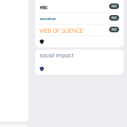
ND
ND
ND
social impact