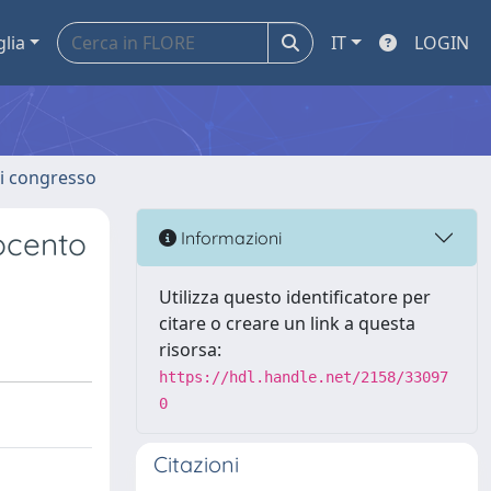
glia
IT
LOGIN
 di congresso
rocento
Informazioni
Utilizza questo identificatore per
citare o creare un link a questa
risorsa:
https://hdl.handle.net/2158/33097
0
Citazioni