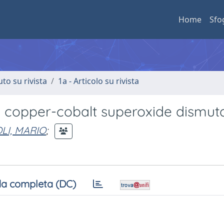
Home
Sfo
uto su rivista
1a - Articolo su rivista
d copper-cobalt superoxide dismut
OLI, MARIO
;
a completa (DC)