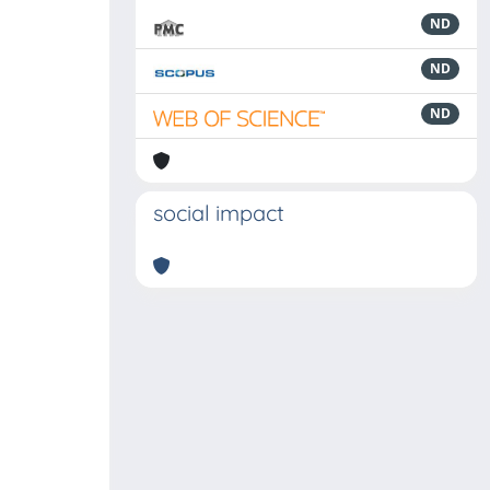
ND
ND
ND
social impact