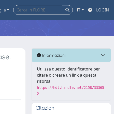
glia
IT
LOGIN
ase.
Informazioni
Utilizza questo identificatore per
citare o creare un link a questa
risorsa:
https://hdl.handle.net/2158/33365
2
Citazioni