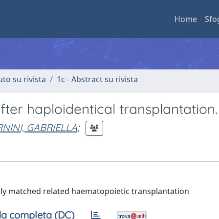
Home
Sfo
uto su rivista
1c - Abstract su rivista
ter haploidentical transplantation.
NINI, GABRIELLA
;
ally matched related haematopoietic transplantation
a completa (DC)