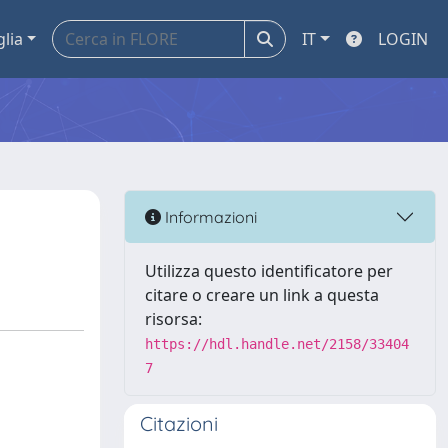
glia
IT
LOGIN
Informazioni
Utilizza questo identificatore per
citare o creare un link a questa
risorsa:
https://hdl.handle.net/2158/33404
7
Citazioni