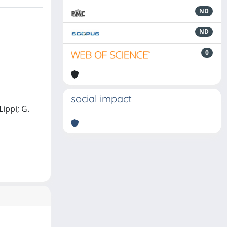
ND
ND
0
social impact
Lippi; G.