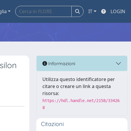
glia
IT
LOGIN
silon
Informazioni
Utilizza questo identificatore per
citare o creare un link a questa
risorsa:
https://hdl.handle.net/2158/33426
8
Citazioni