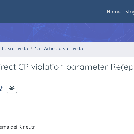
Home
Sfo
uto su rivista
1a - Articolo su rivista
rect CP violation parameter Re(ep
O
;
tema dei K neutri