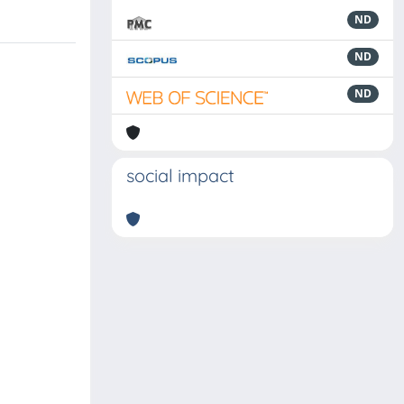
ND
ND
ND
social impact