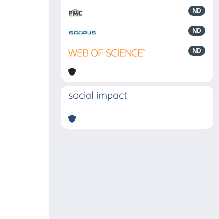
ND
ND
ND
social impact