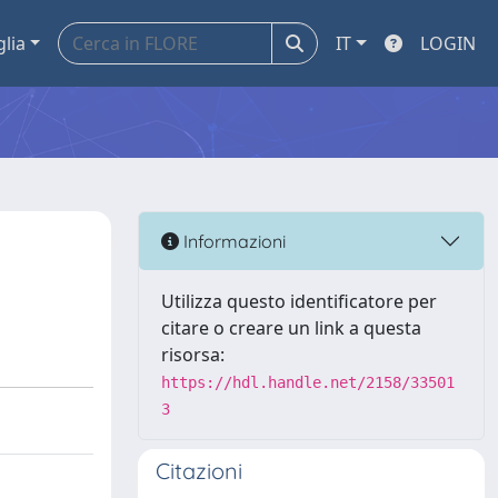
glia
IT
LOGIN
Informazioni
Utilizza questo identificatore per
citare o creare un link a questa
risorsa:
https://hdl.handle.net/2158/33501
3
Citazioni