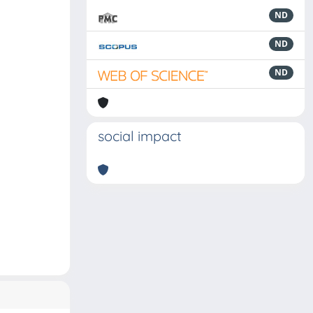
ND
ND
ND
social impact