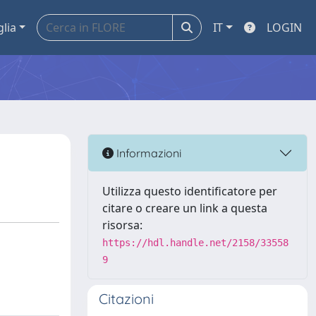
glia
IT
LOGIN
Informazioni
Utilizza questo identificatore per
citare o creare un link a questa
risorsa:
https://hdl.handle.net/2158/33558
9
Citazioni