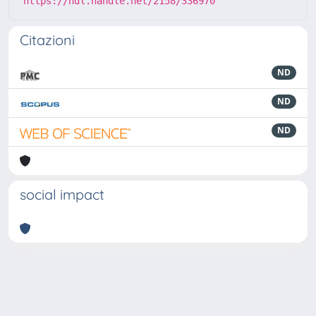
https://hdl.handle.net/2158/336970
Citazioni
ND
ND
ND
social impact
Powered by
IRIS
-
about IRIS
-