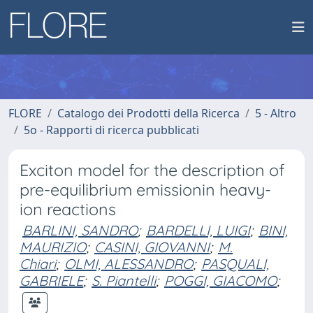
FLORE
Catalogo dei Prodotti della Ricerca
5 - Altro
5o - Rapporti di ricerca pubblicati
Exciton model for the description of
pre-equilibrium emissionin heavy-
ion reactions
BARLINI, SANDRO
;
BARDELLI, LUIGI
;
BINI,
MAURIZIO
;
CASINI, GIOVANNI
;
M.
Chiari
;
OLMI, ALESSANDRO
;
PASQUALI,
GABRIELE
;
S. Piantelli
;
POGGI, GIACOMO
;