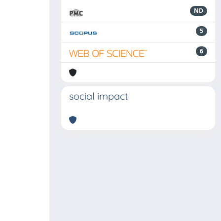
ND
5
6
social impact