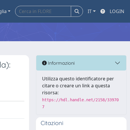
glia
IT
LOGIN
a):
Informazioni
Utilizza questo identificatore per
citare o creare un link a questa
risorsa:
https://hdl.handle.net/2158/33970
7
Citazioni