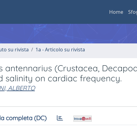
Home
Sfo
uto su rivista
1a - Articolo su rivista
 antennarius (Crustacea, Decapod
 salinity on cardiac frequency.
NI, ALBERTO
a completa (DC)